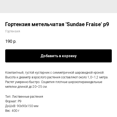
Гортензия метельчатая 'Sundae Fraise' p9
Гортензия
190
р.
Добавить в корзину
Компактный, густой кустарник с симметричной шаровидной кроной.
Высота и диаметр взрослого растения составляют около 1,0–1,2 метра.
Растет умеренно быстро. Соцветия плотные широкопирамидальные
метелки длиной до 20–25 см.
Тип: Лиственные растения
Формат: P9
ДxШxВ: 90x90x150 мм
Вес: 400 г