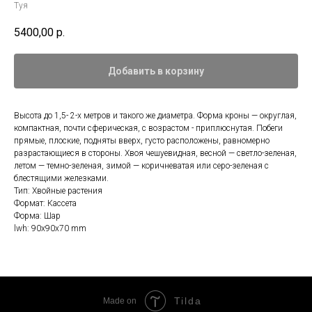
Туя
5400,00
р.
Добавить в корзину
Высота до 1,5- 2-х метров и такого же диаметра. Форма кроны — округлая,
компактная, почти сферическая, с возрастом - приплюснутая. Побеги
прямые, плоские, подняты вверх, густо расположены, равномерно
разрастающиеся в стороны. Хвоя чешуевидная, весной — светло-зеленая,
летом — темно-зеленая, зимой — коричневатая или серо-зеленая с
блестящими железками.
Тип: Хвойные растения
Формат: Кассета
Форма: Шар
lwh: 90x90x70 mm
Tilda
Made on