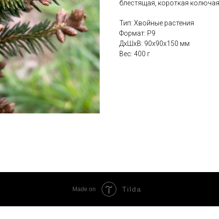
блестящая, короткая колючая
Тип: Хвойные растения
Формат: P9
ДxШxВ: 90x90x150 мм
Вес: 400 г
Tilda
Made on