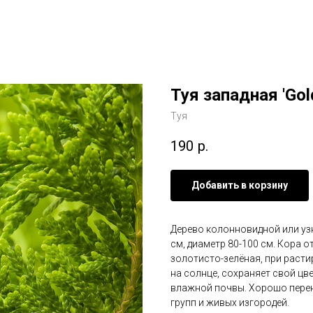
Туя западная 'Gol
Туя
190
р.
Добавить в корзину
Дерево колонновидной или узк
см, диаметр 80-100 см. Кора 
золотисто-зелёная, при расти
на солнце, сохраняет свой цв
влажной почвы. Хорошо перен
групп и живых изгородей.