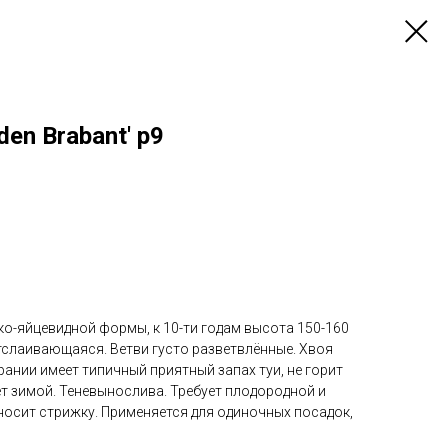
den Brabant' p9
о-яйцевидной формы, к 10-ти годам высота 150-160
отслаивающаяся. Ветви густо разветвлённые. Хвоя
рании имеет типичный приятный запах туи, не горит
ет зимой. Теневынослива. Требует плодородной и
осит стрижку. Применяется для одиночных посадок,